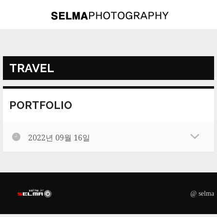
Skip
to
content
TRAVEL
PORTFOLIO
2022년 09월 16일
@ selma